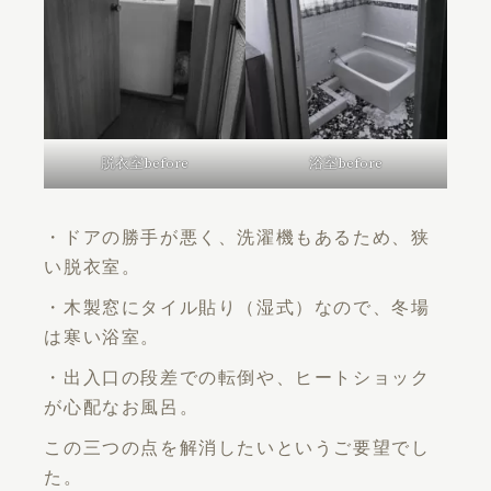
脱衣室before
浴室before
・ドアの勝手が悪く、洗濯機もあるため、狭
い脱衣室。
・木製窓にタイル貼り（湿式）なので、冬場
は寒い浴室。
・出入口の段差での転倒や、ヒートショック
が心配なお風呂。
この三つの点を解消したいというご要望でし
た。