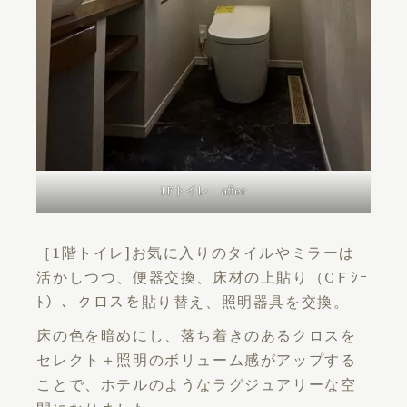
1Fトイレ after
［1階トイレ]お気に入りのタイルやミラーは
活かしつつ、便器交換、床材の上貼り（CＦｼｰ
ﾄ）、クロスを貼り替え、照明器具を交換。
床の色を暗めにし、落ち着きのあるクロスを
セレクト＋照明のボリューム感がアップする
ことで、ホテルのようなラグジュアリーな空