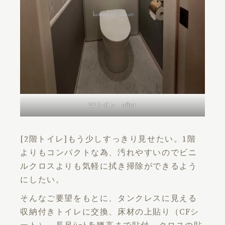
2Fトイレ after
[2階トイレ]もう少しすっきり見せたい。1階
よりもコンパクトな為、汚れやすいのでビニ
ルクロスよりも気軽に拭き掃除ができるよう
にしたい。
そんなご要望をもとに、タンクレスに見える
収納付きトイレに交換、床材の上貼り（CFシ